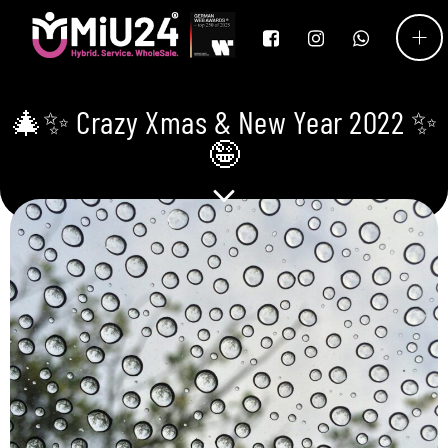
🎄✨ Crazy Xmas & New Year 2022 ✨
🤪