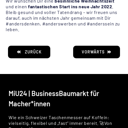
Wir wünschen Dir eine
besinnliche Weihnachtszeit
und einen
fantastischen Start ins neue Jahr 2022
.
Bleib gesund und voller Tatendrang – wir freuen uns
darauf, auch im nächsten Jahr gemeinsam mit Dir
#andersdenken, #anderswerben und #anderssein zu
leben.
ZURÜCK
VORWÄRTS
MiU24 | BusinessBaumarkt für
Macher*innen
Wie ein Schweizer Taschenmesser auf Koffein:
vielseitig, flexibel und „fast“ immer bereit. 🚀Von