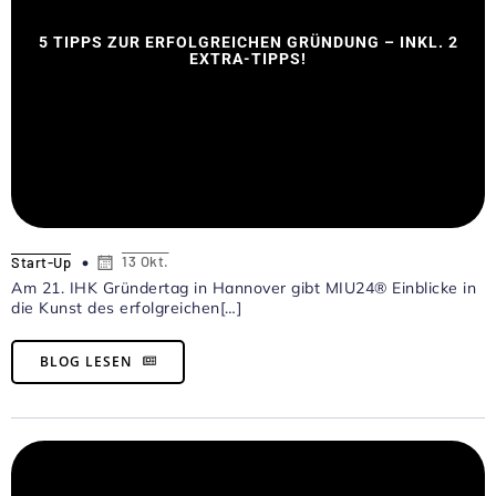
5 TIPPS ZUR ERFOLGREICHEN GRÜNDUNG – INKL. 2
EXTRA-TIPPS!
13 Okt.
Start-Up
Am 21. IHK Gründertag in Hannover gibt MIU24® Einblicke in
die Kunst des erfolgreichen[…]
BLOG LESEN