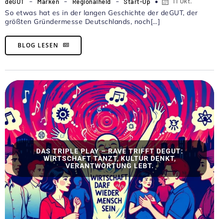
-
-
-
11 Okt.
deGUT
Marken
Regionalheld
Start-Up
So etwas hat es in der langen Geschichte der deGUT, der
größten Gründermesse Deutschlands, noch[…]
BLOG LESEN
DAS TRIPLE PLAY – RAVE TRIFFT DEGUT:
WIRTSCHAFT TANZT, KULTUR DENKT,
VERANTWORTUNG LEBT.