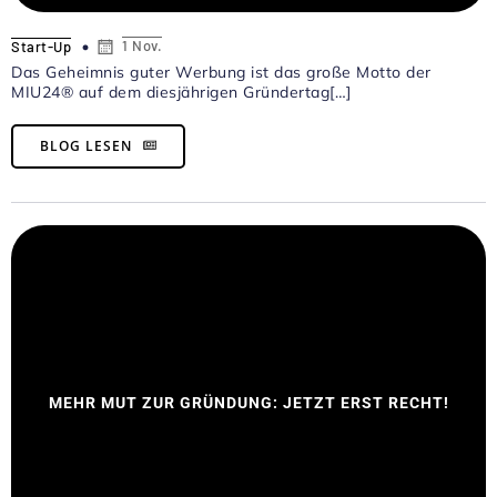
1 Nov.
Start-Up
Das Geheimnis guter Werbung ist das große Motto der
MIU24® auf dem diesjährigen Gründertag[…]
BLOG LESEN
MEHR MUT ZUR GRÜNDUNG: JETZT ERST RECHT!