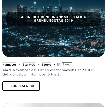
AB IN DIE GRÜNDUNG ❤️ MIT DEM IHK
GRÜNDUNGSTAG 2019
-
-
2 Aug.
Hannover
Start-Up
Storys
Am 9. November 2019 ist es wieder soweit: Der 23. IHK-
Gründungstag in Hannover öffnet[…]
BLOG LESEN