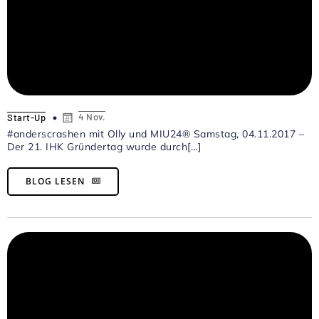
4 Nov.
Start-Up
#anderscrashen mit Olly und MIU24® Samstag, 04.11.2017 –
Der 21. IHK Gründertag wurde durch[…]
BLOG LESEN