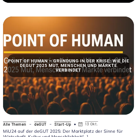
POINT OF HUMAN – GRÜNDUNG IN DER KRISE: WIE DIE
DEGUT 2025 MUT, MENSCHEN UND MÄRKTE
VERBINDET
-
-
13 Okt.
Alle Themen
deGUT
Start-Up
MiU24 auf der deGUT 2025: Der Marktplatz der Sinne für
Wirtschaft, Kultur und Menschlichkeit[…]