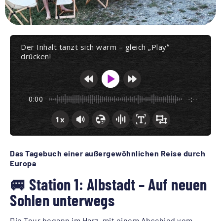
Der Inhalt tanzt sich warm – gleich „Play“
drücken!
0:00
-:--
1x
Das Tagebuch einer außergewöhnlichen Reise durch
Europa
🚐 Station 1: Albstadt – Auf neuen
Sohlen unterwegs
Die Tour begann im Harz, mit einem Abschied vom