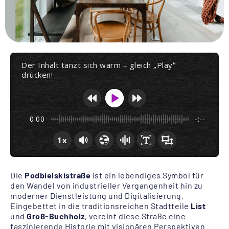
Der Inhalt tanzt sich warm – gleich „Play“
drücken!
0:00
-:--
1x
Die
Podbielskistraße
ist ein lebendiges Symbol für
den Wandel von industrieller Vergangenheit hin zu
moderner Dienstleistung und Digitalisierung.
Eingebettet in die traditionsreichen Stadtteile
List
und
Groß-Buchholz
, vereint diese Straße eine
faszinierende Historie mit visionären Perspektiven.