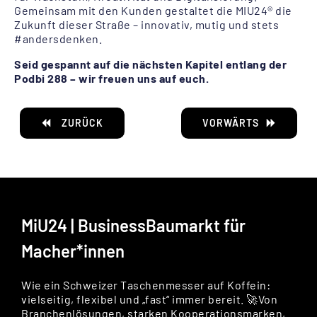
Gemeinsam mit den Kunden gestaltet die MIU24® die
Zukunft dieser Straße – innovativ, mutig und stets
#andersdenken.
Seid gespannt auf die nächsten Kapitel entlang der
Podbi 288 – wir freuen uns auf euch.
ZURÜCK
VORWÄRTS
MiU24 | BusinessBaumarkt für
Macher*innen
Wie ein Schweizer Taschenmesser auf Koffein:
vielseitig, flexibel und „fast“ immer bereit. 🚀Von
Branchenlösungen, starken Kooperationsmarken,