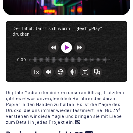
Der Inhalt tanzt sich warm – gleich „Play“
drücken!
0:00
-:--
1x
Digitale Medien dominieren unseren Alltag. Trotzdem
gibt es etwas unvergleichlich Berührendes daran,
Papier in den Händen zu halten. Es ist die Magie des
Drucks, die uns immer wieder fasziniert. Bei MiU24®
verstehen wir diese Magie und bringen sie mit Liebe
zum Detail in jedes Projekt ein. 💌