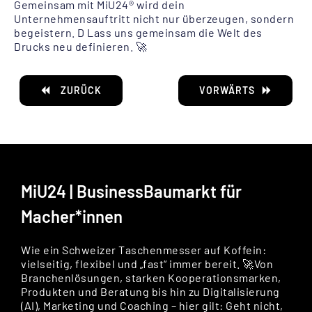
Gemeinsam mit MiU24® wird dein
Unternehmensauftritt nicht nur überzeugen, sondern
begeistern. D Lass uns gemeinsam die Welt des
Drucks neu definieren. 🚀
ZURÜCK
VORWÄRTS
MiU24 | BusinessBaumarkt für
Macher*innen
Wie ein Schweizer Taschenmesser auf Koffein:
vielseitig, flexibel und „fast“ immer bereit. 🚀Von
Branchenlösungen, starken Kooperationsmarken,
Produkten und Beratung bis hin zu Digitalisierung
(AI), Marketing und Coaching – hier gilt: Geht nicht,