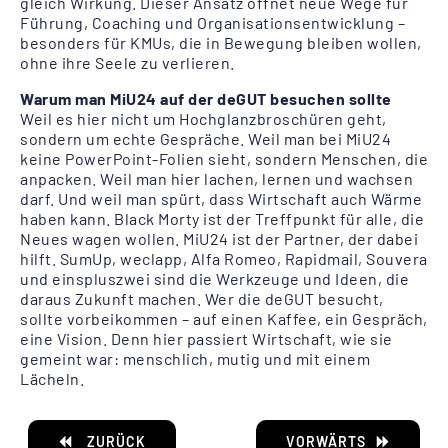
gleich Wirkung. Dieser Ansatz öffnet neue Wege für
Führung, Coaching und Organisationsentwicklung –
besonders für KMUs, die in Bewegung bleiben wollen,
ohne ihre Seele zu verlieren.
Warum man MiU24 auf der deGUT besuchen sollte
Weil es hier nicht um Hochglanzbroschüren geht,
sondern um echte Gespräche. Weil man bei MiU24
keine PowerPoint-Folien sieht, sondern Menschen, die
anpacken. Weil man hier lachen, lernen und wachsen
darf. Und weil man spürt, dass Wirtschaft auch Wärme
haben kann. Black Morty ist der Treffpunkt für alle, die
Neues wagen wollen. MiU24 ist der Partner, der dabei
hilft. SumUp, weclapp, Alfa Romeo, Rapidmail, Souvera
und einspluszwei sind die Werkzeuge und Ideen, die
daraus Zukunft machen. Wer die deGUT besucht,
sollte vorbeikommen – auf einen Kaffee, ein Gespräch,
eine Vision. Denn hier passiert Wirtschaft, wie sie
gemeint war: menschlich, mutig und mit einem
Lächeln.
ZURÜCK
VORWÄRTS