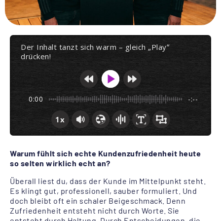
Der Inhalt tanzt sich warm – gleich „Play“
drücken!
0:00
-:--
1x
Warum fühlt sich echte Kundenzufriedenheit heute
so selten wirklich echt an?
Überall liest du, dass der Kunde im Mittelpunkt steht.
Es klingt gut, professionell, sauber formuliert. Und
doch bleibt oft ein schaler Beigeschmack. Denn
Zufriedenheit entsteht nicht durch Worte. Sie
entsteht durch Haltung. Durch Entscheidungen, die