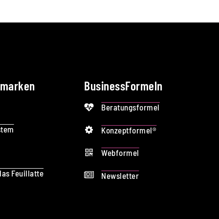
smarken
BusinessFormeln
Beratungsformel
stem
Konzeptformel®
Webformel
as Feuillatte
Newsletter