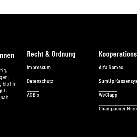
Recht & Ordnung
Kooperation
innen
Impressum
Alfa Romeo
tig,
ngen,
Datenschutz
SumUp Kassensy
 bis hin
ilt:
AGB`s
WeClapp
 nah
Champagner Nicol