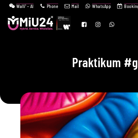
Walli¹ – AI
Phone
Mail
WhatsApp
Bookin
Praktikum #g