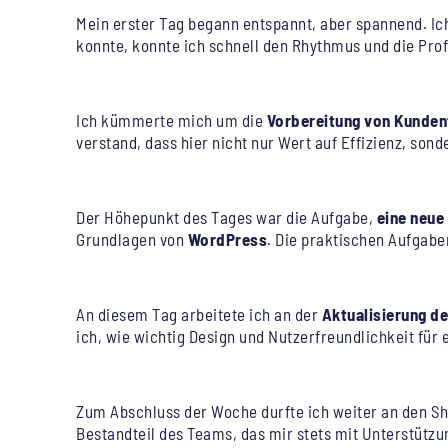
Mein erster Tag begann entspannt, aber spannend. Ic
konnte, konnte ich schnell den Rhythmus und die Pro
DIENSTAG: ANPACKEN UND VORBEREITEN
Ich kümmerte mich um die
Vorbereitung von Kunde
verstand, dass hier nicht nur Wert auf Effizienz, sond
MITTWOCH: DIE ÜBERRASCHUNG
Der Höhepunkt des Tages war die Aufgabe,
eine neue
Grundlagen von
WordPress
. Die praktischen Aufgabe
DONNERSTAG: LIVE-ERGEBNISSE UND E-COMMERCE
An diesem Tag arbeitete ich an der
Aktualisierung d
ich, wie wichtig Design und Nutzerfreundlichkeit für e
FREITAG: ABSCHLÜSSE UND FEINSCHLIFF
Zum Abschluss der Woche durfte ich weiter an den Sho
Bestandteil des Teams, das mir stets mit Unterstützu