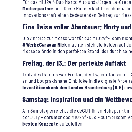
Für das MiU24®-Duo Marco Vito und Jürgen La-Greca 
Medienpartner
auf. Diese Rolle erlaubte es ihnen, di
Innovationskraft einen bedeutenden Beitrag zur Messe
Eine Reise voller Abenteuer: Morty un
Die Anreise zur Messe war für das MiU24®-Team nicht 
#WerbeCaravan Rick
machten sich die beiden auf de
Messegelände in den perfekten Stand, der durch sein
Freitag, der 13.: Der perfekte Auftakt
Trotz des Datums war Freitag, der 13., ein Tag voll
an und bot praxisnahe Einblicke in die digitale Arb
Investitionsbank des Landes Brandenburg (ILB)
sow
Samstag: Inspiration und ein Wettbewe
Am Samstag erreichte die deGUT ihren Höhepunkt mi
der Jury – darunter das MiU24®-Duo – aufmerksam ver
besten Konzepte
aufzuteilen.