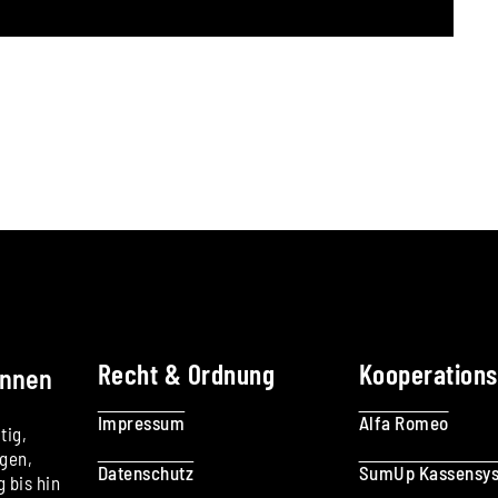
Recht & Ordnung
Kooperation
innen
Impressum
Alfa Romeo
tig,
ngen,
Datenschutz
SumUp Kassensy
 bis hin