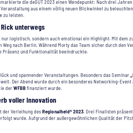
markierte die deGUT 2023 einen Wendepunkt: Nach drei Jahren P
e Veranstaltung aus einem völlig neuen Blickwinkel zu beleuchten 
 zu leisten.
d Rick unterwegs
nur logistisch, sondern auch emotional ein Highlight. Mit dem 
n Weg nach Berlin. Während Morty das Team sicher durch den Ve
e Präsenz und Funktionalität beeindruckte.
er Glück und spannender Veranstaltungen. Besonders das Seminar
„
eitswelt. Der Abend wurde durch ein besonderes Networking-Even
ie der
WFBB
finanziert wurde.
rb voller Innovation
t der Verleihung des
Regionalheld® 2023
. Drei Finalisten präsen
folgt wurde. Aufgrund der außergewöhnlichen Qualität der Pitche