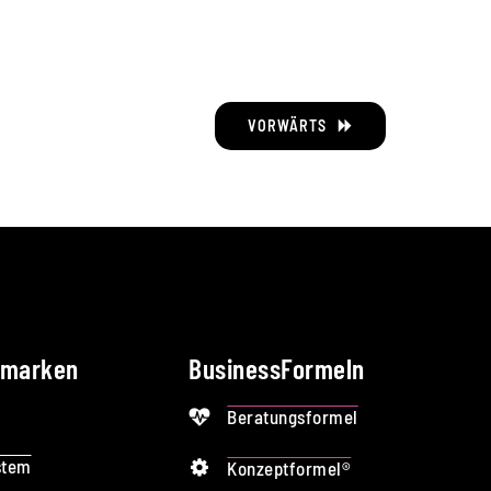
VORWÄRTS
smarken
BusinessFormeln
Beratungsformel
stem
Konzeptformel®