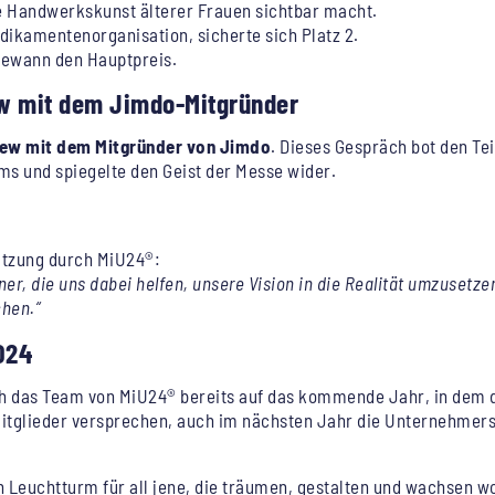
die Handwerkskunst älterer Frauen sichtbar macht.
edikamentenorganisation, sicherte sich Platz 2.
 gewann den Hauptpreis.
ew mit dem Jimdo-Mitgründer
iew mit dem Mitgründer von Jimdo
. Dieses Gespräch bot den Te
 und spiegelte den Geist der Messe wider.
tützung durch MiU24®:
ner, die uns dabei helfen, unsere Vision in die Realität umzusetze
chen.“
024
ich das Team von MiU24® bereits auf das kommende Jahr, in dem 
Mitglieder versprechen, auch im nächsten Jahr die Unternehmer
 Leuchtturm für all jene, die träumen, gestalten und wachsen wol