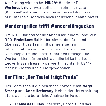
Am Freitag wird es bei
MIU24®
#anders: Die
Werbegalerie
verwandelt sich in einen privaten
„Kinosaal“ mit einem ganz besonderen Film, der nicht
nur unterhält, sondern auch lehrreiche Inhalte bietet.
#andersgrillen trifft #andersfilmgucken
Um 17:00 Uhr startet der Abend mit einem kreativen
BBQ.
Praktikant Malik
übernimmt den Grill und
überrascht das Team mit seiner eigenen
Interpretation von griechischem Tzatziki, einer
Gemüseplatte und einer fruchtigen Beilage. Die
Werbehelden dürfen sich auf allerlei kulinarische
Leckerbissen freuen – serviert in echter MIU24®-
Manier: kreativ und außergewöhnlich.
Der Film: „Der Teufel trägt Prada“
Das Team schaut die bekannte Komödie mit
Meryl
Streep
und
Anne Hathaway
. Neben der Unterhaltung
steht auch die berufliche Analyse im Fokus:
Thema des Films:
Karriere, Ehrgeiz und das