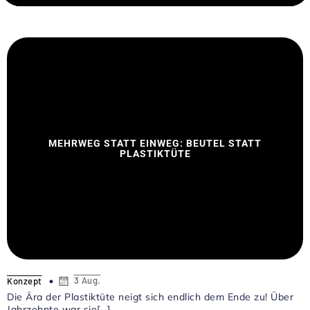
MEHRWEG STATT EINWEG: BEUTEL STATT
PLASTIKTÜTE
3 Aug.
Konzept
Die Ära der Plastiktüte neigt sich endlich dem Ende zu! Über
Jahrzehnte war sie[…]