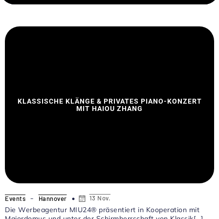
KLASSISCHE KLÄNGE & PRIVATES PIANO-KONZERT
MIT HAIOU ZHANG
-
13 Nov.
Events
Hannover
Die Werbeagentur MIU24® präsentiert in Kooperation mit
Majordomus und unter der Schirmherrschaft von Klassik[…]