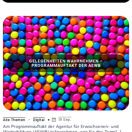
GELEGENHEITEN WAHRNEHMEN –
PROGRAMMAUFTAKT DER AEWB
-
19 Sep.
Alle Themen
Digital
Am Programmauftakt der Agentur für Erwachsenen- und
Weiterbildung (AEWB) teilzunehmen, war für das Team[…]