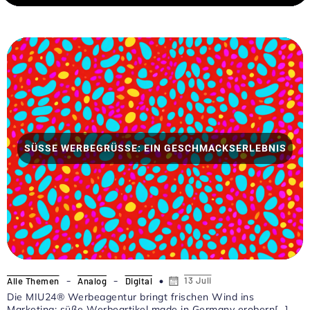
SÜSSE WERBEGRÜSSE: EIN GESCHMACKSERLEBNIS
-
-
13 Juli
Alle Themen
Analog
Digital
Die MIU24® Werbeagentur bringt frischen Wind ins
Marketing: süße Werbeartikel made in Germany erobern[…]