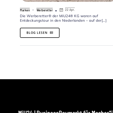
-
22 Apr.
Marken
Werberetter
Die Werberetter® der MiU24® KG waren auf
Entdeckungstour in den Niederlanden – auf der[…]
BLOG LESEN
MiU24 | BusinessBaumarkt für Macher*