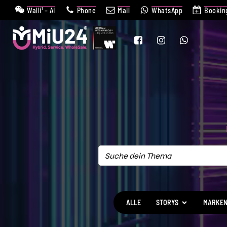
Walli¹ – AI
Phone
Mail
WhatsApp
Bookin
ALLE
STORYS
MARKE