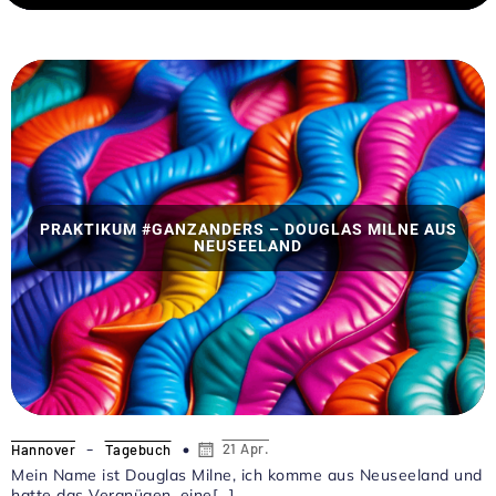
PRAKTIKUM #GANZANDERS – DOUGLAS MILNE AUS
NEUSEELAND
-
21 Apr.
Hannover
Tagebuch
Mein Name ist Douglas Milne, ich komme aus Neuseeland und
hatte das Vergnügen, eine[…]